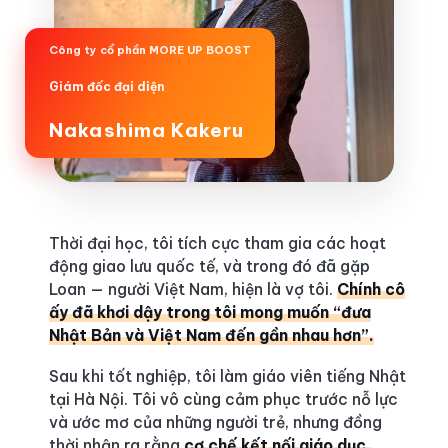
Công ty cổ phần MORE UP BOOST
Giám đốc đại diện
Nakashima Kakeru
Thời đại học, tôi tích cực tham gia các hoạt
động giao lưu quốc tế, và trong đó đã gặp
Loan — người Việt Nam, hiện là vợ tôi.
Chính cô
ấy đã khơi dậy trong tôi mong muốn “đưa
Nhật Bản và Việt Nam đến gần nhau hơn”.
Sau khi tốt nghiệp, tôi làm giáo viên tiếng Nhật
tại Hà Nội. Tôi vô cùng cảm phục trước nỗ lực
và ước mơ của những người trẻ, nhưng đồng
thời nhận ra rằng
cơ chế kết nối giáo dục,