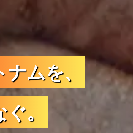
トナムを、
なぐ。