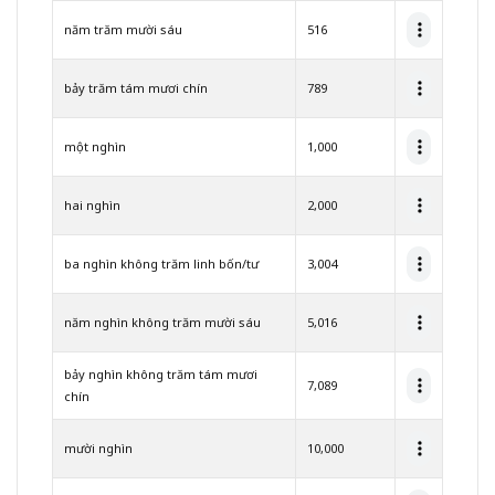
「ロ
アン
năm trăm mười sáu
516
のベ
トナ
ム語
bảy trăm tám mươi chín
789
講
座」
で全
một nghìn
1,000
て解
決で
きま
hai nghìn
2,000
す
4.1
ba nghìn không trăm linh bốn/tư
3,004
今す
ぐ行
動で
năm nghìn không trăm mười sáu
5,016
きる
人だ
bảy nghìn không trăm tám mươi
け
7,089
chín
が、
人生
を変
mười nghìn
10,000
えら
れ