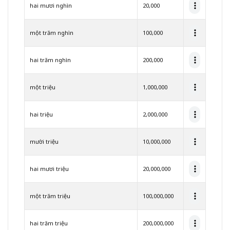
る。
hai mươi nghìn
20,000
4.2
しか
một trăm nghìn
100,000
も！
今だ
け３
hai trăm nghìn
200,000
大特
典付
き
một triệu
1,000,000
（期
間限
定・
hai triệu
2,000,000
予告
なく
終
mười triệu
10,000,000
了）
4.3
hai mươi triệu
20,000,000
迷っ
てい
る時
một trăm triệu
100,000,000
間が
あれ
ば行
hai trăm triệu
200,000,000