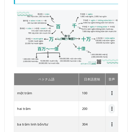
方一覧
2
ベト
ナム
語で
値段
をた
ずね
る・
伝え
る表
現
3
ベトナム語
日本語意味
音声
いき
なり
です
một trăm
100
が、
質問
です
hai trăm
200
4
その
ba trăm linh bốn/tư
304
悩み