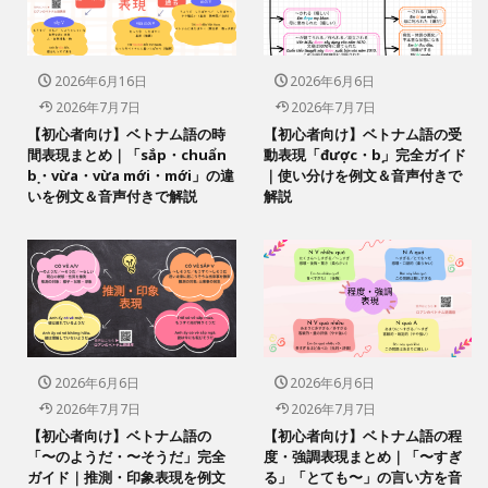
2026年6月16日
2026年6月6日
2026年7月7日
2026年7月7日
【初心者向け】ベトナム語の時
【初心者向け】ベトナム語の受
間表現まとめ｜「sắp・chuẩn
動表現「được・bị」完全ガイド
bị・vừa・vừa mới・mới」の違
｜使い分けを例文＆音声付きで
いを例文＆音声付きで解説
解説
2026年6月6日
2026年6月6日
2026年7月7日
2026年7月7日
【初心者向け】ベトナム語の
【初心者向け】ベトナム語の程
「〜のようだ・〜そうだ」完全
度・強調表現まとめ｜「〜すぎ
ガイド｜推測・印象表現を例文
る」「とても〜」の言い方を音