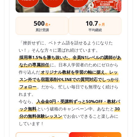
500
10.7
名+
ヶ月
累計受講
平均継続
「挫折せずに、ベトナム語を話せるようになりた
い！」そんな方々に選ばれ続けています。
採用率1.5%を勝ち抜いた、全員N1レベルの講師があ
なたの専属担任
に。日本人学習者のためにゼロから
作り込んだ
オリジナル教材を学習の軸に据え、レッ
スン外でも宿題添削やLINEでの質問対応でしっかり
フォロー
。だから、忙しい毎日でも無理なく続けら
れます。
今なら、
入会金0円・受講料ずっと50%OFF・教材パ
ック無料
という破格のキャンペーン中。あなたと
30
分の無料体験レッスン
でお会いできること楽しみに
しています！