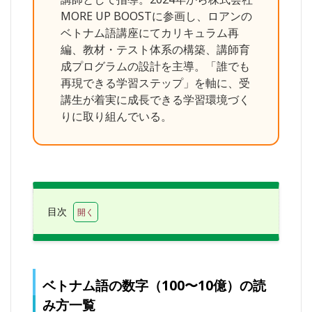
MORE UP BOOSTに参画し、ロアンの
ベトナム語講座にてカリキュラム再
編、教材・テスト体系の構築、講師育
成プログラムの設計を主導。「誰でも
再現できる学習ステップ」を軸に、受
講生が着実に成長できる学習環境づく
りに取り組んでいる。
目次
1
ベ
トナム
語の数
字
（100〜
ベトナム語の数字（100〜10億）の読
10億）
み方一覧
の読み