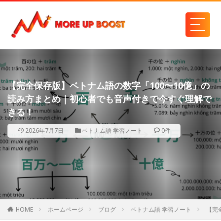
【完全保存版】ベトナム語の数字「100〜10億」の
読み方まとめ｜初心者でも音声付きで今すぐ理解で
きる！
2026年7月7日
ベトナム語 学習ノート
0件
HOME
ホームページ
ブログ
ベトナム語 学習ノート
【完