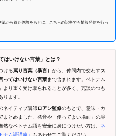
交流から得た体験をもとに、こちらの記事でも情報発信を行っ
てはいけない言葉」とは？
つける
罵り言葉（暴言）
から、仲間内で交わす
ス
言ってはいけない言葉
まで含まれます。ベトナム
」より重く受け取られることが多く、冗談のつも
あります。
のネイティブ講師
ロアン監修
のもとで、意味・カ
でまとめました。発音や「使ってよい場面」の境
自然なベトナム語を安全に身につけたい方は、
ネ
トナム語講座」
もあわせてご覧ください。