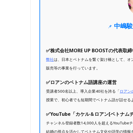
中嶋駿
📌
✅️株式会社MORE UP BOOSTの代表取
弊社
は、日本とベトナムを繋ぐ架け橋として、オ
販売等の事業を行っています。
✅️ロアンのベトナム語講座の運営
受講者500名以上、導入企業40社を誇る「
ロアン
授業で、初心者でも短期間でベトナム語が話せる
✅️YouTube「カケル＆ロアン[ベトナ
チャンネル登録者数14,000人を超えるYouTube
結婚の視点を活かしてベトナム文化や語学の情報