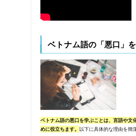
き理
由
は？
1.1
【学
ベトナム語の「悪口」
ぶべ
き理
由
①】
文化
やニ
ュア
ンス
を深
く理
解す
るた
め
ベトナム語の悪口を学ぶことは、言語や文
めに役立ちます。
以下に具体的な理由を簡
1.2