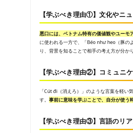
【学
ぶべ
【学ぶべき理由①】文化やニ
き理
由
②】
コミ
悪口には、ベトナム特有の価値観やユーモ
ュニ
に使われる一方で、「Béo như heo
ケー
ショ
り、背景を知ることで相手の考え方が分か
ンの
ミス
を防
【学ぶべき理由②】
コミュニ
ぐ
1.3
「Cút đi（消えろ）」のような言葉を軽
【学
ぶべ
す。
事前に意味を学ぶことで、自分が使う
き理
由
③】
【学ぶべき理由③】
言語のリア
言語
のリ