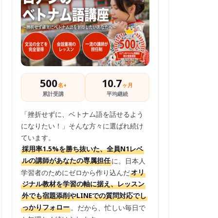
500
10.7
名+
ヶ月
累計受講
平均継続
「挫折せずに、ベトナム語を話せるよう
になりたい！」そんな方々に選ばれ続け
ています。
採用率1.5%を勝ち抜いた、全員N1レベ
ルの講師があなたの専属担任
に。日本人
学習者のためにゼロから作り込んだ
オリ
ジナル教材を学習の軸に据え、レッスン
外でも宿題添削やLINEでの質問対応でし
っかりフォロー
。だから、忙しい毎日で