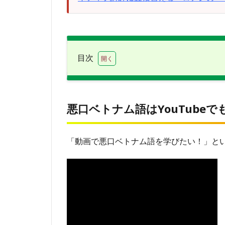
目次
0.1
悪
口ベトナ
ム語は
悪口ベトナム語はYouTubeで
YouTube
でも紹介
済み
「動画で悪口ベトナム語を学びたい！」という
1
ベト
ナム
語の
「悪
口」
を学
ぶべ