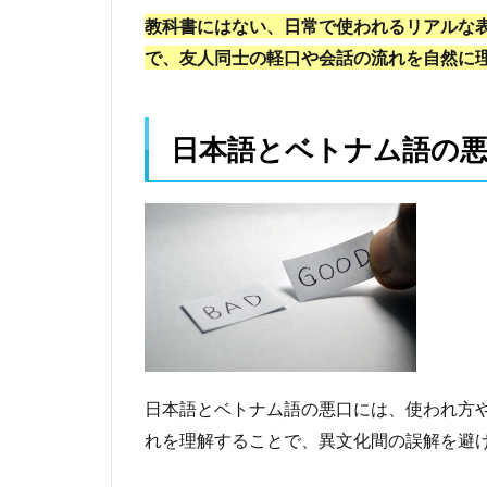
アル
教科書にはない、日常で使われるリアルな
な側
で、友人同士の軽口や会話の流れを自然に
面に
触れ
られ
る
日本語とベトナム語の
2
日
本
語
と
ベ
ト
ナ
ム
語
の
日本語とベトナム語の悪口には、使われ方
悪
れを理解することで、異文化間の誤解を避
口
文
化