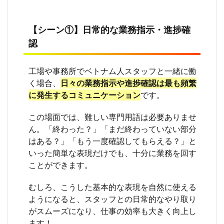
7.4
【注
意点
【シーン①】日常的な業務指示・進捗確
④】
認
会議
や商
談で
工場や事務所でベトナム人スタッフと一緒に働
は意
見の
く場合、
日々の業務指示や進捗確認は最も頻繁
伝え
に発生するコミュニケーション
です。
方に
配慮
この場面では、難しい専門用語は必要ありませ
する
ん。「終わった？」「まだ終わっていない部分
7.5
はある？」「もう一度確認してもらえる？」と
【注
意点
いった簡単な表現だけでも、十分に業務を回す
⑤】
ことができます。
食事
や飲
むしろ、こうした基本的な表現を自然に使える
み会
は関
ようになると、スタッフとの日常的なやり取り
係構
がスムーズになり、仕事の効率も大きく向上し
築の
ます！
重要