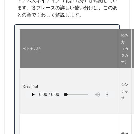
トナム人ネイティブ（北部出身）が確認してい
2
ます。各フレーズの詳しい使い分けは、このあ
仕事
で使
との章でくわしく解説します。
うベ
トナ
ム語
の基
読み
本：
方
押さ
ベトナム語
（カ
えて
タカ
おく
べき
ナ）
特徴
3
ベト
シン
Xin chào!
ナム
チャ
語が
オ
仕事
で役
立つ
具体
的な
シー
ン
チャ