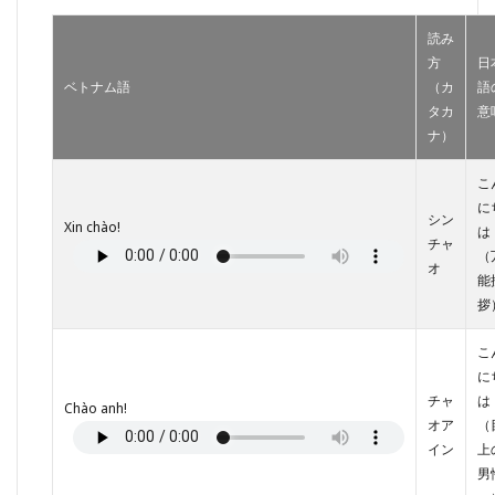
今すぐ
ベトナ
読み
ム語学
方
日
習を始
めるべ
ベトナム語
（カ
語
き人の
タカ
意
条件
ナ）
10.2
こ
まだ準
備が必
に
シン
要な人
Xin chào!
は
へのア
チャ
（
ドバイ
オ
能
ス
拶
10.3
効果的
こ
な学習
に
で成果
を最大
チャ
は
Chào anh!
化しま
オア
（
しょう
イン
上
男
11