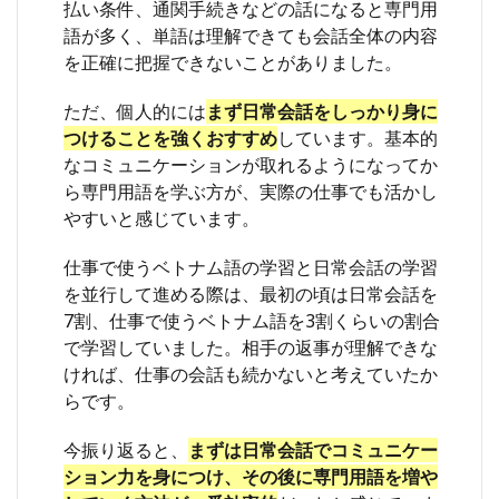
6.3
払い条件、通関手続きなどの話になると専門用
【場
語が多く、単語は理解できても会話全体の内容
面
を正確に把握できないことがありました。
③】
進捗
報
ただ、個人的には
まず日常会話をしっかり身に
告・
つけることを強くおすすめ
しています。基本的
状況
なコミュニケーションが取れるようになってか
説明
ら専門用語を学ぶ方が、実際の仕事でも活かし
6.4
やすいと感じています。
【場
面
仕事で使うベトナム語の学習と日常会話の学習
④】
会
を並行して進める際は、最初の頃は日常会話を
議・
7割、仕事で使うベトナム語を3割くらいの割合
ミー
で学習していました。相手の返事が理解できな
ティ
ング
ければ、仕事の会話も続かないと考えていたか
らです。
6.5
【場
面
今振り返ると、
まずは日常会話でコミュニケー
⑤】
ション力を身につけ、その後に専門用語を増や
感