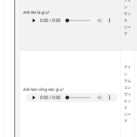
アイ
での
ン
自己
Anh tên là gì ạ?
テン
紹
ラ
介・
初対
ジー
面で
ア
使え
るフ
レー
ズ｜
カタ
カナ
アイ
表記
ン
＆音
ラム
声付
き
コン
Anh làm công việc gì ạ?
ヴィ
5.1
エッ
【基
ク
本
①】
ジー
初対
ア
面の
あい
さつ