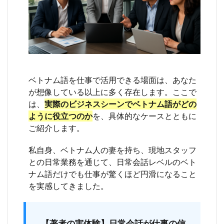
スマ
ナー
と挨
拶文
化の
注意
点
7.1
ベトナム語を仕事で活用できる場面は、あなた
【注
意点
が想像している以上に多く存在します。ここで
①】
は、
実際のビジネスシーンでベトナム語がどの
人称
ように役立つのか
を、具体的なケースとともに
代名
詞は
ご紹介します。
相手
との
私自身、ベトナム人の妻を持ち、現地スタッフ
関係
との日常業務を通じて、日常会話レベルのベト
性で
使い
ナム語だけでも仕事が驚くほど円滑になること
分け
を実感してきました。
る
7.2
【注
【著者の実体験】日常会話が仕事の信
意点