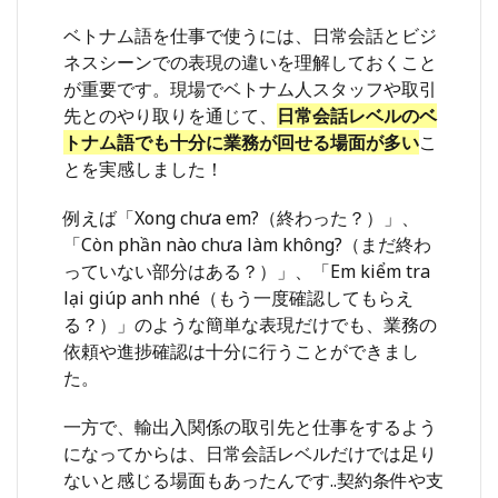
タカ
ナ表
ベトナム語を仕事で使うには、日常会話とビジ
記＆
ネスシーンでの表現の違いを理解しておくこと
音声
が重要です。現場でベトナム人スタッフや取引
付き
先とのやり取りを通じて、
日常会話レベルのベ
6.1
トナム語でも十分に業務が回せる場面が多い
こ
【場
とを実感しました！
面
①】
朝の
例えば「Xong chưa em?（終わった？）」、
出
「Còn phần nào chưa làm không?（まだ終わ
勤・
っていない部分はある？）」、「Em kiểm tra
あい
さつ
lại giúp anh nhé（もう一度確認してもらえ
る？）」のような簡単な表現だけでも、業務の
6.2
【場
依頼や進捗確認は十分に行うことができまし
面
た。
②】
業務
一方で、輸出入関係の取引先と仕事をするよう
の依
頼・
になってからは、日常会話レベルだけでは足り
確認
ないと感じる場面もあったんです..契約条件や支