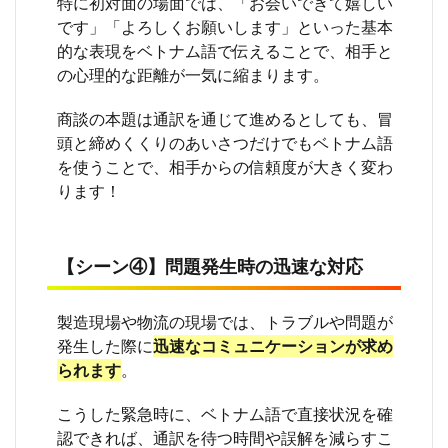
特に初対面の場面では、「お会いできて嬉しい
専門
です」「よろしくお願いします」といった基本
用語
を段
的な表現をベトナム語で伝えることで、相手と
階的
の心理的な距離が一気に縮まります。
に学
ぶ
商談の本題は通訳を通じて進めるとしても、冒
9
頭と締めくくりのあいさつだけでもベトナム語
ベト
を使うことで、相手からの信頼度が大きく変わ
ナム
ります！
語の
日常
会
話・
仕事
【シーン④】問題発生時の迅速な対応
フレ
ーズ
に関
製造現場や物流の現場では、トラブルや問題が
する
発生した際に
迅速なコミュニケーションが求め
よく
られます
。
ある
質問
こうした緊急時に、ベトナム語で直接状況を確
9.1
認できれば、通訳を待つ時間や誤解を減らすこ
Q. ベ