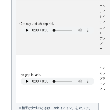
フレ
ホム
ーズ
ナイ
5.2
トイ
【基
ティ
Hôm nay thời tiết đẹp nhỉ.
本
エッ
②】
ト
自己
デッ
紹介
の定
プ
番フ
ニ
レー
ズ
5.3
ヘン
【応
ガッ
用
Hẹn gặp lại anh.
①】
プラ
相手
イア
につ
イン
いて
尋ね
るフ
レー
※相手が女性のときは、anh（アイン）を chị（チ）
ズ