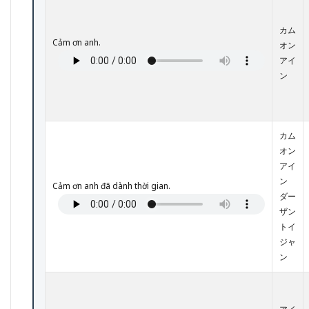
面
接・
カム
人事
Cảm ơn anh.
オン
評価
アイ
4
ン
ビジ
ネス
シー
ンで
使え
カム
る基
オン
本挨
アイ
拶フ
ン
レー
Cảm ơn anh đã dành thời gian.
ダー
ズ｜
カタ
ザン
カナ
トイ
表記
ジャ
＆音
ン
声付
き
5
職場