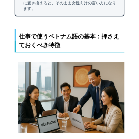
に置き換えると、そのまま女性向けの言い方になり
5.4
ます。
【応
用
②】
別れ
仕事で使うベトナム語の基本：押さえ
際の
あい
ておくべき特徴
さつ
フレ
ーズ
6
仕事
の場
面
別：
実用
ベト
ナム
語会
話フ
レー
ズ集
｜カ