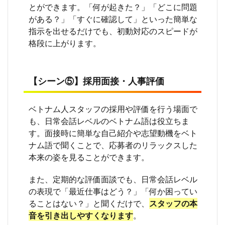
トナ
とができます。「何が起きた？」「どこに問題
ム語
がある？」「すぐに確認して」といった簡単な
の日
指示を出せるだけでも、初動対応のスピードが
常会
話
格段に上がります。
は、
まず
何か
ら覚
【シーン⑤】採用面接・人事評価
えれ
ばい
いで
ベトナム人スタッフの採用や評価を行う場面で
す
も、日常会話レベルのベトナム語は役立ちま
か？
す。面接時に簡単な自己紹介や志望動機をベト
9.2
ナム語で聞くことで、応募者のリラックスした
Q. 仕
本来の姿を見ることができます。
事で
使え
るベ
また、定期的な評価面談でも、日常会話レベル
トナ
の表現で「最近仕事はどう？」「何か困ってい
ム語
ることはない？」と聞くだけで、
スタッフの本
の日
常会
音を引き出しやすくなります
。
話