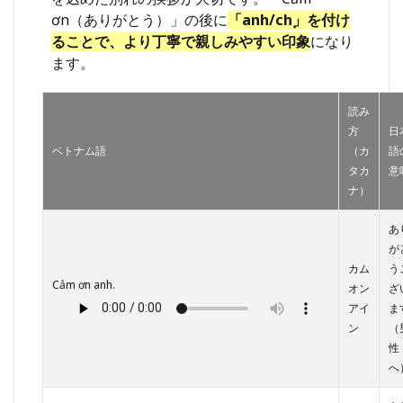
ơn（ありがとう）」の後に
「anh/chị」を付け
ることで、より丁寧で親しみやすい印象
になり
ます。
読み
方
日
ベトナム語
（カ
語
タカ
意
ナ）
あ
が
カム
う
Cảm ơn anh.
オン
ざ
アイ
ま
ン
（
性
へ