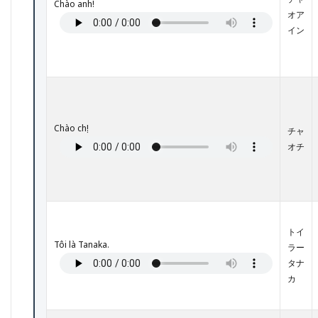
Chào anh!
3.1
オア
【シ
イン
ーン
①】
日常
的な
業務
指
示・
Chào chị!
進捗
チャ
確認
オチ
3.2
【シ
ーン
②】
人間
関係
トイ
の構
Tôi là Tanaka.
ラー
築・
タナ
雑談
カ
3.3
【シ