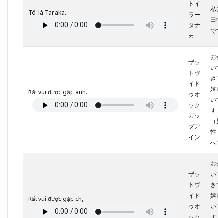
トイ
私
Tôi là Tanaka.
ラー
田
タナ
で
カ
お
ザッ
い
トヴ
き
イド
嬉
Rất vui được gặp anh.
ゥオ
い
ック
す
ガッ
（
プア
性
イン
へ
お
ザッ
い
トヴ
き
イド
嬉
Rất vui được gặp chị.
ゥオ
い
ック
す