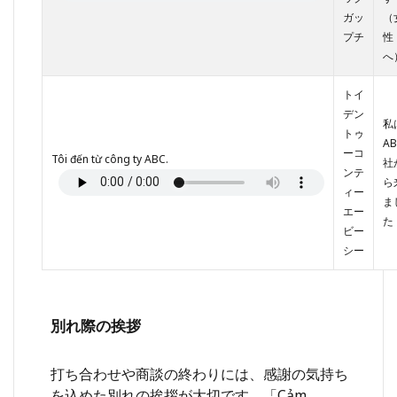
ガッ
（
プチ
性
へ
トイ
デン
私
トゥ
AB
ーコ
Tôi đến từ công ty ABC.
社
ンテ
ら
ィー
ま
エー
た
ビー
シー
別れ際の挨拶
打ち合わせや商談の終わりには、感謝の気持ち
を込めた別れの挨拶が大切です。「Cảm