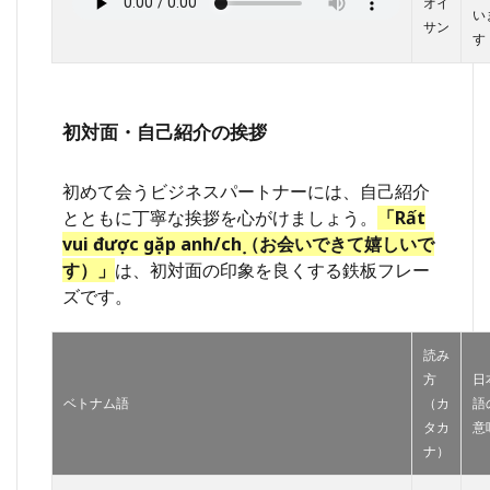
オイ
い
サン
す
初対面・自己紹介の挨拶
初めて会うビジネスパートナーには、自己紹介
とともに丁寧な挨拶を心がけましょう。
「Rất
vui được gặp anh/chị（お会いできて嬉しいで
す）」
は、初対面の印象を良くする鉄板フレー
ズです。
読み
方
日
ベトナム語
（カ
語
タカ
意
ナ）