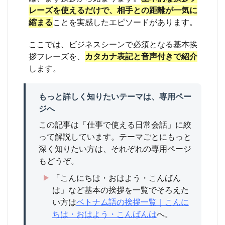
南部
レーズを使えるだけで、相手との距離が一気に
で言
縮まる
ことを実感したエピソードがあります。
い方
は変
わり
ここでは、ビジネスシーンで必須となる基本挨
ます
拶フレーズを、
カタカナ表記と音声付きで紹介
か？
します。
9.5
Q. も
っと
もっと詳しく知りたいテーマは、専用ペー
丁寧
ジへ
な言
い方
この記事は「仕事で使える日常会話」に絞
や、
って解説しています。テーマごとにもっと
ほか
深く知りたい方は、それぞれの専用ページ
のテ
ーマ
もどうぞ。
も知
りた
「こんにちは・おはよう・こんばん
いで
は」など基本の挨拶を一覧でそろえた
す。
い方は
ベトナム語の挨拶一覧｜こんに
10
ちは・おはよう・こんばんは
へ。
【ま