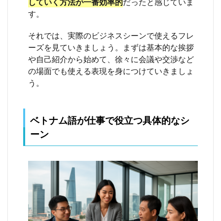
していく方法が一番効率的
だったと感じていま
謝・
謝罪
す。
6.6
それでは、実際のビジネスシーンで使えるフレ
【場
面
ーズを見ていきましょう。まずは基本的な挨拶
⑥】
や自己紹介から始めて、徐々に会議や交渉など
休
の場面でも使える表現を身につけていきましょ
憩・
雑談
う。
6.7
【場
面
ベトナム語が仕事で役立つ具体的なシ
⑦】
ーン
退勤
時の
あい
さつ
7
ベト
ナム
のビ
ジネ