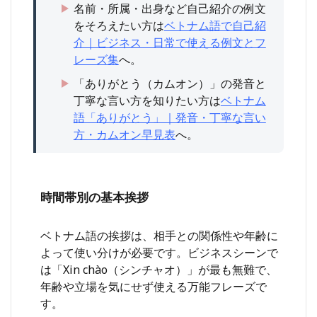
と
名前・所属・出身など自己紹介の例文
め】
をそろえたい方は
ベトナム語で自己紹
【ベ
介｜ビジネス・日常で使える例文とフ
トナ
ム
レーズ集
へ。
語】
仕事
「ありがとう（カムオン）」の発音と
で使
丁寧な言い方を知りたい方は
ベトナム
える
語「ありがとう」｜発音・丁寧な言い
日常
会話
方・カムオン早見表
へ。
フレ
ーズ
40選
｜ビ
時間帯別の基本挨拶
ジネ
スシ
ーン
別に
ベトナム語の挨拶は、相手との関係性や年齢に
解説
よって使い分けが必要です。ビジネスシーンで
のポ
は「Xin chào（シンチャオ）」が最も無難で、
イン
ト
年齢や立場を気にせず使える万能フレーズで
す。
10.1