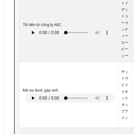
ーン
トイ
③】
デン
取引
トゥ
先と
の商
ーコ
Tôi đến từ công ty ABC.
談・
ンテ
打ち
ィー
合わ
エー
せ
ビー
3.4
シー
【シ
ーン
④】
ザッ
問題
トヴ
発生
イド
時の
Rất vui được gặp anh.
迅速
ゥオ
な対
ック
応
ガッ
プア
3.5
【シ
イン
ーン
⑤】
採用