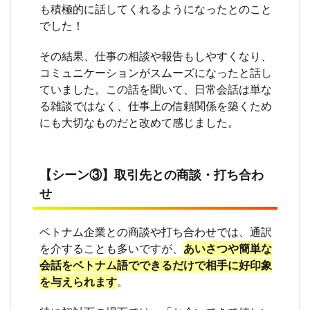
も積極的に話してくれるようになったとのこと
に身
につ
でした！
ける
その結果、仕事の相談や報告もしやすくなり、
8.2
【方
コミュニケーションがスムーズになったと話し
法
ていました。この話を聞いて、日常会話は単な
②】
る雑談ではなく、仕事上の信頼関係を築くため
実際
の業
にも大切なものだと改めて感じました。
務シ
ーン
で使
いな
【シーン③】取引先との商談・打ち合わ
がら
せ
覚え
る
8.3
ベトナム企業との商談や打ち合わせでは、通訳
【方
を介することも多いですが、
あいさつや簡単な
法
会話をベトナム語でできるだけで相手に好印象
③】
を与えられます
。
必要
に応
じて