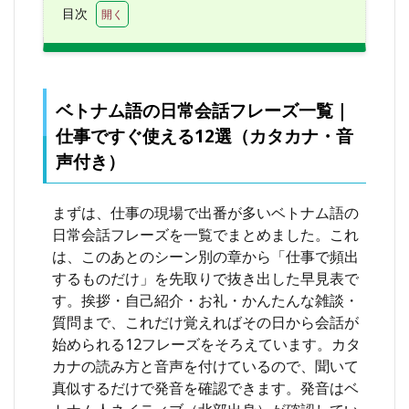
目次
1
ベト
ナム
語の
日常
ベトナム語の日常会話フレーズ一覧｜
会話
仕事ですぐ使える12選（カタカナ・音
フレ
ーズ
声付き）
一覧
｜仕
事で
まずは、仕事の現場で出番が多いベトナム語の
すぐ
日常会話フレーズを一覧でまとめました。これ
使え
る
は、このあとのシーン別の章から「仕事で頻出
12
するものだけ」を先取りで抜き出した早見表で
選
す。挨拶・自己紹介・お礼・かんたんな雑談・
（カ
タカ
質問まで、これだけ覚えればその日から会話が
ナ・
始められる12フレーズをそろえています。カタ
音声
カナの読み方と音声を付けているので、聞いて
付
き）
真似するだけで発音を確認できます。発音はベ