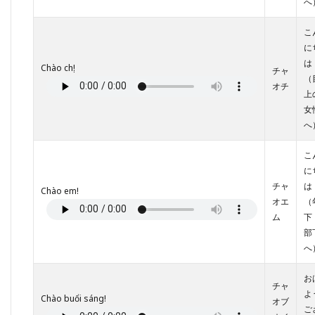
オン
へ
ライ
ンで
こ
学ぶ
に
なら
は
「ロ
Chào chị!
チャ
アン
（
オチ
のベ
上
トナ
女
ム語
へ
講
座」
こ
に
チャ
は
Chào em!
オエ
（
ム
下
部
へ
お
チャ
よ
Chào buổi sáng!
オブ
ご