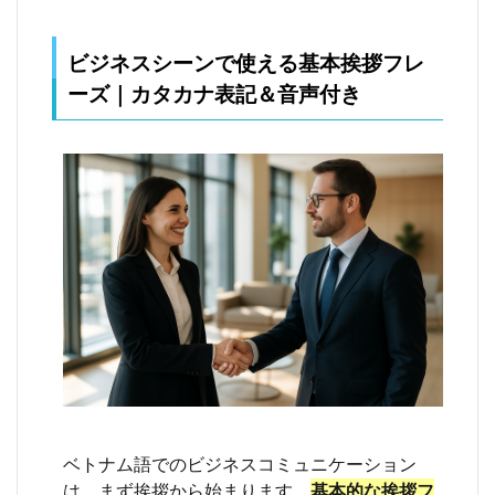
を、
一覧
でま
ビジネスシーンで使える基本挨拶フレ
とめ
ーズ｜カタカナ表記＆音声付き
て覚
えた
いで
す。
9.3
Q. カ
タカ
ナの
読み
方だ
けで
通じ
ます
か？
9.4
Q. ベ
トナ
ベトナム語でのビジネスコミュニケーション
ム北
部と
は、まず挨拶から始まります。
基本的な挨拶フ