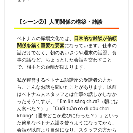
な場
8
仕事
【シーン②】人間関係の構築・雑談
で使
える
ベト
ベトナムの職場文化では、
日常的な雑談が信頼
ナム
関係を築く重要な要素
になっています。仕事の
語を
話だけでなく、朝のあいさつや週末の話題、食
効率
的に
事の話など、ちょっとした会話を交わすこと
習得
で、相手との距離が縮まります。
する
3つ
の方
私が運営するベトナム語講座の受講者の方か
法
ら、こんなお話を聞いたことがあります。以前
はベトナム人スタッフとは仕事の話しかしなか
8.1
【方
ったそうですが、「Em ăn sáng chưa?（朝ごは
法
ん食べた？）」「Cuối tuần có đi đâu chơi
①】
không?（週末どこか遊びに行った？）」といっ
日常
会話
た簡単なベトナム語を使うようになってから、
を優
会話が以前より自然になり、スタッフの方から
先的