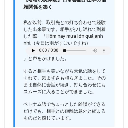
②】
頼関係を築く
目上
の人
には
私が以前、取引先との打ち合わせで経験
必ず
した出来事です。相手が少し遅れて到着
敬意
した際、「Hôm nay mưa lớn quá anh
を示
す表
nhỉ.（今日は雨がすごいですね）
現を
使う
」と声をかけました。
7.3
【注
すると相手も笑いながら天気の話をして
意点
③】
くれて、気まずさも和らぎました。その
初対
まま自然に会話が続き、打ち合わせにも
面で
スムーズに入ることができました。
は握
手と
名刺
ベトナム語でちょっとした雑談ができる
交換
だけでも、相手との距離は意外と縮まる
を丁
ものだと感じています。
寧に
行う